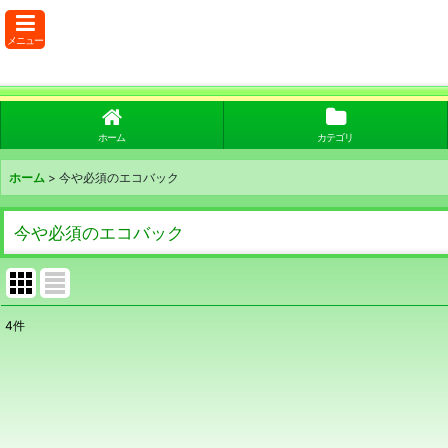
メニュー
ホーム
カテゴリ
ホーム
>
今や必須のエコバック
今や必須のエコバック
4
件
表示数
:
並び順
: